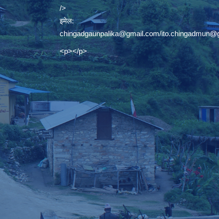
/>
इमेल:
chingadgaunpalika@gmail.com
/
ito.chingadmun@
<p></p>