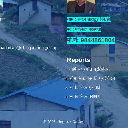
ापा
नाम : लाल बहादुर जि.सी
पद : पालिका प्रबक्ता
मो.नं: 9844861804
aadhikari@chingadmun.gov.np
Reports
वार्षिक प्रगति प्रतिवेदन
चौमासिक प्रगति प्रतिवेदन
सार्वजनिक सुनुवाई
सार्वजनिक परीक्षण
© 2026 चिङ्गाड गाउँपालिका