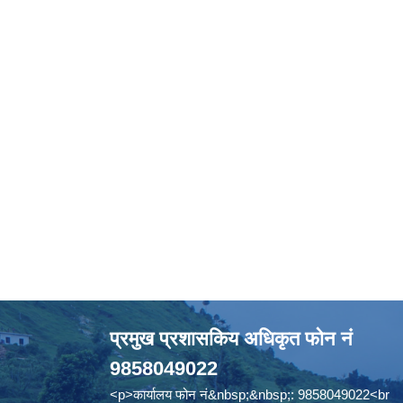
प्रमुख प्रशासकिय अधिकृत फोन नं
9858049022
<p>कार्यालय फोन नं&nbsp;&nbsp;: 9858049022<br