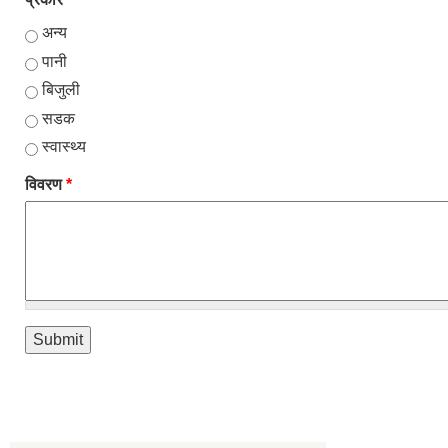
अन्य
पानी
बिजुली
सडक
स्वास्थ्य
विवरण
*