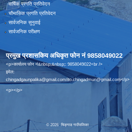
वार्षिक प्रगति प्रतिवेदन
चौमासिक प्रगति प्रतिवेदन
सार्वजनिक सुनुवाई
सार्वजनिक परीक्षण
प्रमुख प्रशासकिय अधिकृत फोन नं 9858049022
<p>कार्यालय फोन नं&nbsp;&nbsp;: 9858049022<br />
इमेल:
chingadgaunpalika@gmail.com
/
ito.chingadmun@gmail.com
</p>
<p></p>
© 2026 चिङ्गाड गाउँपालिका