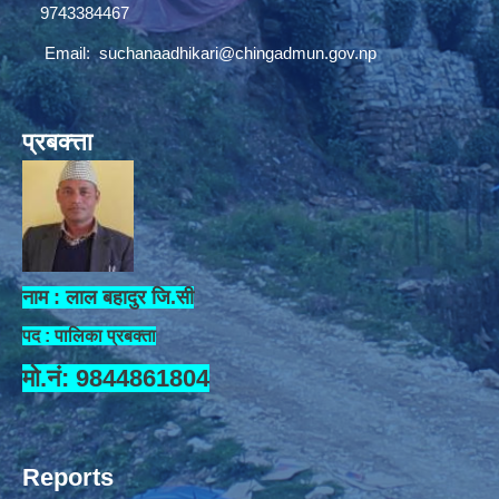
9743384467
Email:
suchanaadhikari@chingadmun.gov.np
प्रबक्त्ता
नाम : लाल बहादुर जि.सी
पद : पालिका प्रबक्ता
मो.नं: 9844861804
Reports