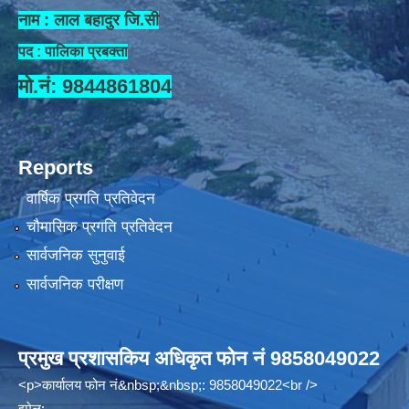
नाम : लाल बहादुर जि.सी
पद : पालिका प्रबक्ता
मो.नं: 9844861804
Reports
वार्षिक प्रगति प्रतिवेदन
चौमासिक प्रगति प्रतिवेदन
सार्वजनिक सुनुवाई
सार्वजनिक परीक्षण
प्रमुख प्रशासकिय अधिकृत फोन नं 9858049022
<p>कार्यालय फोन नं&nbsp;&nbsp;: 9858049022<br />
इमेल: