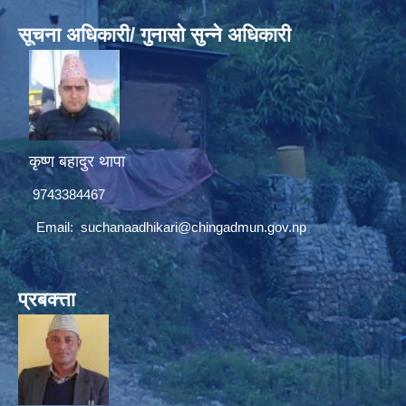
सूचना अधिकारी/ गुनासो सुन्ने अधिकारी
कृष्ण बहादुर थापा
9743384467
Email:
suchanaadhikari@chingadmun.gov.np
प्रबक्त्ता