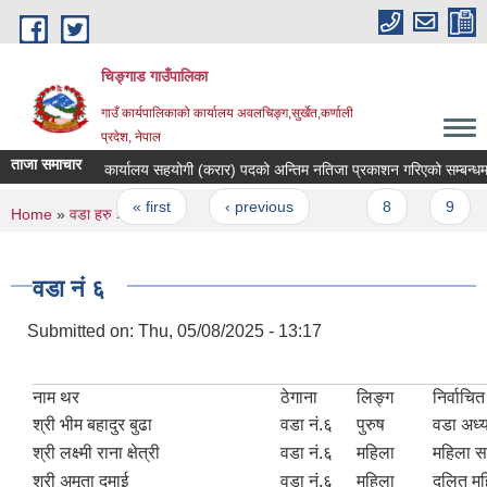
Skip to main content
चिङ्गाड गाउँपालिका
गाउँ कार्यपालिकाको कार्यालय अवलचिङ्ग,सुर्खेत,कर्णाली
प्रदेश, नेपाल
ताजा समाचार
कार्यालय सहयोगी (करार) पदको अन्तिम नतिजा प्रकाशन गरिएको सम्बन्धमा ।
Pages
« first
‹ previous
…
8
9
You are here
Home
»
वडा हरु
» वडा नं ६
वडा नं ६
Submitted on:
Thu, 05/08/2025 - 13:17
नाम थर
ठेगाना
लिङ्ग
निर्वाचि
श्री भीम बहादुर बुढा
वडा नं.६
पुरुष
वडा अध्य
श्री लक्ष्मी राना क्षेत्री
वडा नं.६
महिला
महिला स
श्री अमृता दमाई
वडा नं.६
महिला
दलित मह