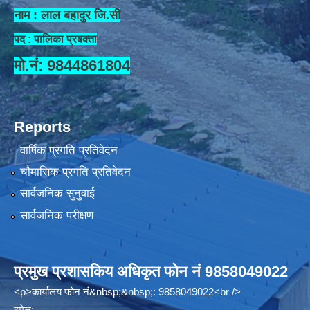
नाम : लाल बहादुर जि.सी
पद : पालिका प्रबक्ता
मो.नं: 9844861804
Reports
वार्षिक प्रगति प्रतिवेदन
चौमासिक प्रगति प्रतिवेदन
सार्वजनिक सुनुवाई
सार्वजनिक परीक्षण
प्रमुख प्रशासकिय अधिकृत फोन नं 9858049022
<p>कार्यालय फोन नं&nbsp;&nbsp;: 9858049022<br />
इमेल: