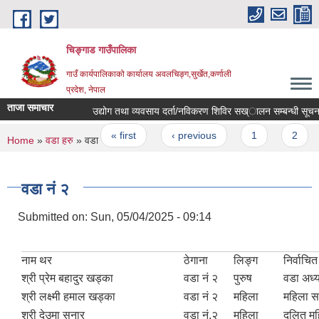
Skip to main content
चिङ्गाड गाउँपालिका
गाउँ कार्यपालिकाको कार्यालय अवलचिङ्ग,सुर्खेत,कर्णाली
प्रदेश, नेपाल
ताजा समाचार
उद्योग तथा व्यवसाय दर्ता/नविकरण शिविर सख्ालन सम्बन्धी सूचना
Pages
« first
‹ previous
1
2
You are here
Home
»
वडा हरु
» वडा नं २
वडा नं २
Submitted on:
Sun, 05/04/2025 - 09:14
नाम थर
ठेगाना
लिङ्ग
निर्वाचि
श्री प्रेम बहादुर खड्का
वडा नं २
पुरुष
वडा अध्य
श्री लक्ष्मी हमाल खड्का
वडा नं २
महिला
महिला स
श्री देउमा सुनार
वडा नं.२
महिला
दलित मह