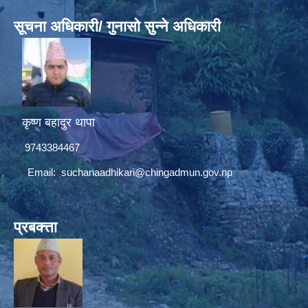
सूचना अधिकारी/ गुनासो सुन्ने अधिकारी
कृष्ण बहादुर थापा
9743384467
Email:
suchanaadhikari@chingadmun.gov.np
प्रबक्त्ता