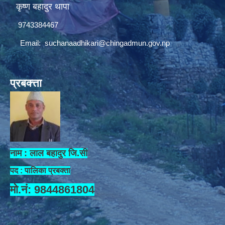
कृष्ण बहादुर थापा
9743384467
Email:
suchanaadhikari@chingadmun.gov.np
प्रबक्त्ता
नाम : लाल बहादुर जि.सी
पद : पालिका प्रबक्ता
मो.नं: 9844861804