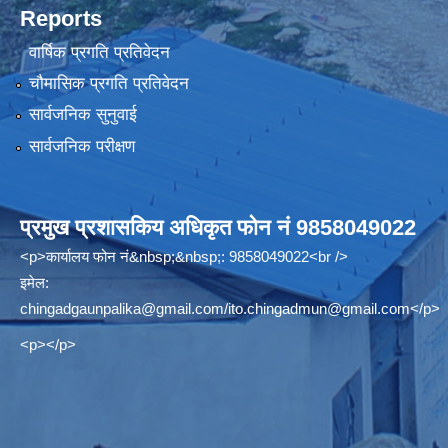
Reports
वार्षिक प्रगति प्रतिवेदन
चौमासिक प्रगति प्रतिवेदन
सार्वजनिक सुनुवाई
सार्वजनिक परीक्षण
प्रमुख प्रशासकिय अधिकृत फोन नं 9858049022
<p>कार्यालय फोन नं&nbsp;&nbsp;: 9858049022<br />
इमेल:
chingadgaunpalika@gmail.com
/
ito.chingadmun@gmail.com
</p>
<p></p>