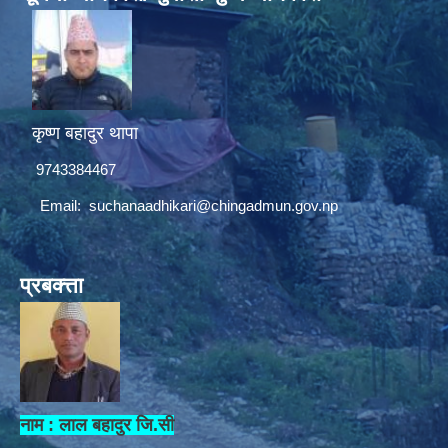
कृष्ण बहादुर थापा
9743384467
Email:
suchanaadhikari@chingadmun.gov.np
प्रबक्त्ता
नाम : लाल बहादुर जि.सी