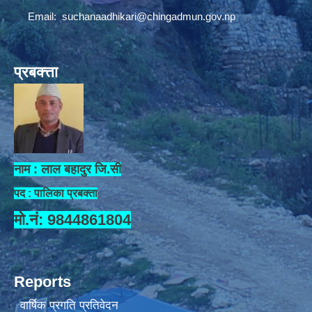
Email:
suchanaadhikari@chingadmun.gov.np
प्रबक्त्ता
नाम : लाल बहादुर जि.सी
पद : पालिका प्रबक्ता
मो.नं: 9844861804
Reports
वार्षिक प्रगति प्रतिवेदन