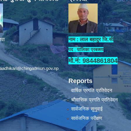
ापा
नाम : लाल बहादुर जि.सी
पद : पालिका प्रबक्ता
मो.नं: 9844861804
aadhikari@chingadmun.gov.np
Reports
वार्षिक प्रगति प्रतिवेदन
चौमासिक प्रगति प्रतिवेदन
सार्वजनिक सुनुवाई
सार्वजनिक परीक्षण