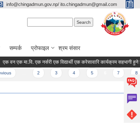
info@chingadmun.gov.np/ ito.chingadmun@gmail.com
Search form
Search
सम्पर्क
प्रोफाइल
श्रम संसार
 एक मा.वि. एक नर्सरी एक विद्यार्थी एक करेसावारि कार्यक्रम सहभागी हुने ईच्छापत्
…
2
3
4
5
6
7
8