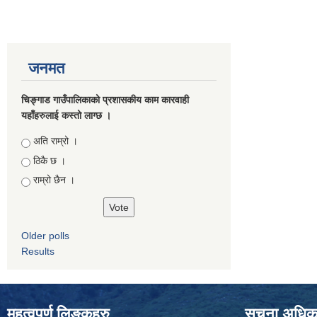
जनमत
चिङ्गाड गाउँपालिकाको प्रशासकीय काम कारवाही
यहाँहरुलाई कस्तो लाग्छ ।
Choices
अति राम्रो ।
ठिकै छ ।
राम्रो छैन ।
Older polls
Results
महत्वपुर्ण लिङ्कहरु
सूचना अधिकार