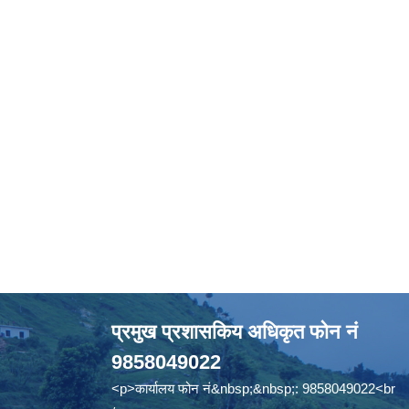
प्रमुख प्रशासकिय अधिकृत फोन नं
9858049022
<p>कार्यालय फोन नं&nbsp;&nbsp;: 9858049022<br