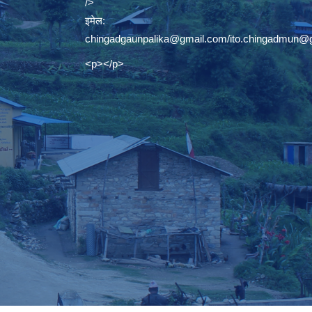
/>
इमेल:
chingadgaunpalika@gmail.com
/
ito.chingadmun@
<p></p>