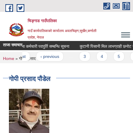
Skip to main content
चिङ्गाड गाउँपालिका
गाउँ कार्यपालिकाको कार्यालय अवलचिङ्ग,सुर्खेत,कर्णाली
प्रदेश, नेपाल
ताजा समाचार
सेवा करारमा कर्मचारी पदपुर्ति सम्बन्धि सूचना
कुटानी पिसानी मिल लाभग्राही छनोट गरिए
Pages
« first
‹ previous
…
3
4
5
6
You are here
Home
» गोपी प्रसाद पौडेल
गोपी प्रसाद पौडेल