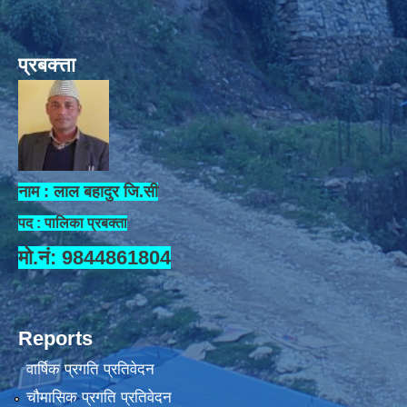
प्रबक्त्ता
नाम : लाल बहादुर जि.सी
पद : पालिका प्रबक्ता
मो.नं: 9844861804
Reports
वार्षिक प्रगति प्रतिवेदन
चौमासिक प्रगति प्रतिवेदन