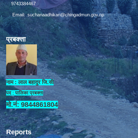
9743384467
Email:
suchanaadhikari@chingadmun.gov.np
प्रबक्त्ता
नाम : लाल बहादुर जि.सी
पद : पालिका प्रबक्ता
मो.नं: 9844861804
Reports