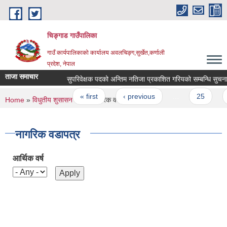
Skip to main content
चिङ्गाड गाउँपालिका
गाउँ कार्यपालिकाको कार्यालय अवलचिङ्ग,सुर्खेत,कर्णाली
प्रदेश, नेपाल
ताजा समाचार
सुपरिवेक्षक पदको अन्तिम नतिजा प्रकाशित गरियको सम्बन्धि सुचना ।
Pages
« first
‹ previous
…
25
26
You are here
Home
»
विधुतीय शुसासन सेवा
» नागरिक वडापत्र
नागरिक वडापत्र
आर्थिक वर्ष