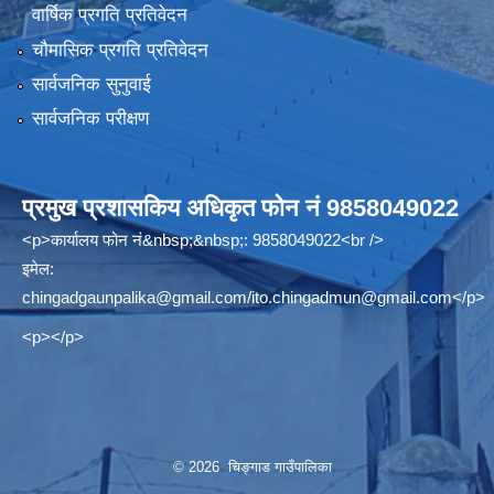
वार्षिक प्रगति प्रतिवेदन
चौमासिक प्रगति प्रतिवेदन
सार्वजनिक सुनुवाई
सार्वजनिक परीक्षण
प्रमुख प्रशासकिय अधिकृत फोन नं 9858049022
<p>कार्यालय फोन नं&nbsp;&nbsp;: 9858049022<br />
इमेल:
chingadgaunpalika@gmail.com
/
ito.chingadmun@gmail.com
</p>
<p></p>
© 2026 चिङ्गाड गाउँपालिका