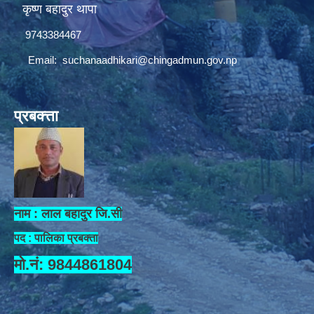
कृष्ण बहादुर थापा
9743384467
Email:
suchanaadhikari@chingadmun.gov.np
प्रबक्त्ता
नाम : लाल बहादुर जि.सी
पद : पालिका प्रबक्ता
मो.नं: 9844861804