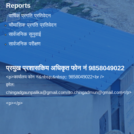
Reports
वार्षिक प्रगति प्रतिवेदन
चौमासिक प्रगति प्रतिवेदन
सार्वजनिक सुनुवाई
सार्वजनिक परीक्षण
प्रमुख प्रशासकिय अधिकृत फोन नं 9858049022
<p>कार्यालय फोन नं&nbsp;&nbsp;: 9858049022<br />
इमेल:
chingadgaunpalika@gmail.com
/
ito.chingadmun@gmail.com
</p>
<p></p>